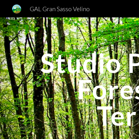
GAL Gran Sasso Velino
Sk
Studio 
Fores
Ter