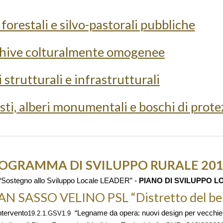
 forestali e silvo-pastorali pubbliche
schive colturalmente omogenee
 strutturali e infrastrutturali
usti, alberi monumentali e boschi di prote
OGRAMMA DI SVILUPPO RURALE 201
Sostegno allo Sviluppo Locale LEADER” -
PIANO DI SVILUPPO L
N SASSO VELINO PSL “Distretto del ben
ntervento
“Legname da opera: nuovi design per vecchie f
19.2.1.GSV1.9