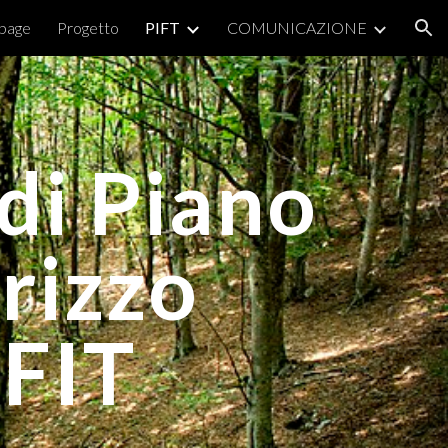
page
Progetto
PIFT
COMUNICAZIONE
ion
di Piano
irizzo
PFIT