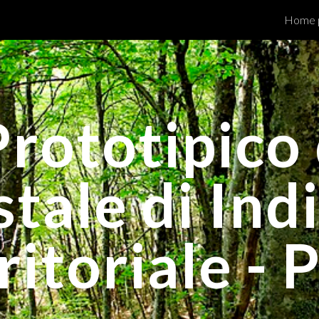
Home 
ip to main content
Skip to navigat
Prototipico 
tale di Ind
ritoriale - 